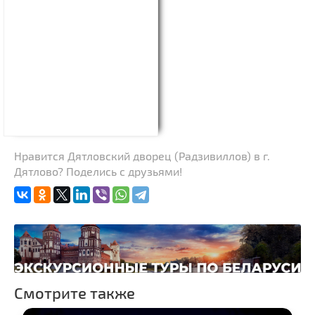
Нравится Дятловский дворец (Радзивиллов) в г.
Дятлово? Поделись с друзьями!
Смотрите также