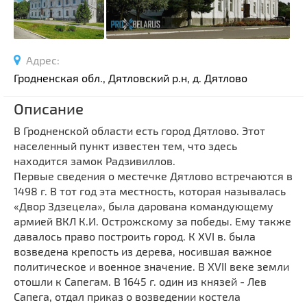
Спортивные сооружения
Производства
Ратуши
Адрес:
Родовые усадьбы
Гродненская обл., Дятловский р.н, д. Дятлово
Садово-парковая архитектура
Описание
Национальные парки и заказники
В Гродненской области есть город Дятлово. Этот
Озера и водоемы
населенный пункт известен тем, что здесь
Памятники
находится замок Радзивиллов.
Памятники археологии
Первые сведения о местечке Дятлово встречаются в
1498 г. В тот год эта местность, которая называлась
Памятники геодезии
Выберите область
«Двор Здзецела», была дарована командующему
Памятники природы
армией ВКЛ К.И. Острожскому за победы. Ему также
Выберите район
Памятники известным людям
давалось право построить город. К XVI в. была
возведена крепость из дерева, носившая важное
Выберите населенный пункт
Церкви
политическое и военное значение. В XVII веке земли
Монастыри
отошли к Сапегам. В 1645 г. один из князей - Лев
Костелы
Сапега, отдал приказ о возведении костела