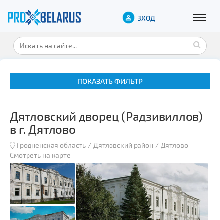
ВХОД
ПОКАЗАТЬ ФИЛЬТР
Дятловский дворец (Радзивиллов)
в г. Дятлово
Гродненская область
Дятловский район
Дятлово
—
Смотреть на карте
Музеи
Замки и дворцы
Военная история
Гражданская архитектура