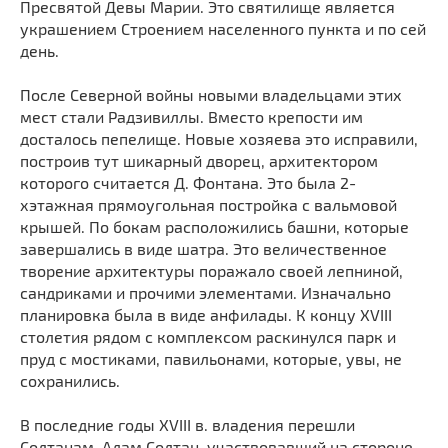
Пресвятой Девы Марии. Это святилище является
Мечети
Выберите направление
украшением Строением населенного пункта и по сей
Синагоги
день.
Часовни
После Северной войны новыми владельцами этих
Кирхи
мест стали Радзивиллы. Вместо крепости им
Кладбище
досталось пепелище. Новые хозяева это исправили,
построив тут шикарный дворец, архитектором
Культурные центры
которого считается Д. Фонтана. Это была 2-
Театры
хэтажная прямоугольная постройка с вальмовой
Галереи
крышей. По бокам расположились башни, которые
завершались в виде шатра. Это величественное
Концертные залы
творение архитектуры поражало своей лепниной,
сандриками и прочими элементами. Изначально
планировка была в виде анфилады. К концу XVIII
столетия рядом с комплексом раскинулся парк и
пруд с мостиками, павильонами, которые, увы, не
сохранились.
В последние годы XVIII в. владения перешли
Солтанам. Адам Солтан, участвовавший на стороне