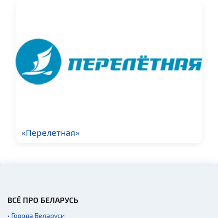
Мастер-классы
Квесты
Новости
Ратуши
Монастыри
Костелы
Театры
Начало и окончание
экскурсий: г. Минск
«Перелетная»
ВСЁ ПРО БЕЛАРУСЬ
• Города Беларуси