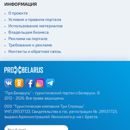
ИНФОРМАЦИЯ
О проекте
Условия и правила портала
Использование материалов
Владельцам бизнеса
Реклама на портале
Требования к рекламе
Контакты и обратная связь
"Про Беларусь" - туристический портал о Беларуси. ©
2012 - 2026. Все права защищены.
ООО "Туристическая компания Три Столицы"
УНП 291537723. Свидетельство о гос. регистрации № 291537723,
выдано Администрацией Ленинского р-на г. Бреста.