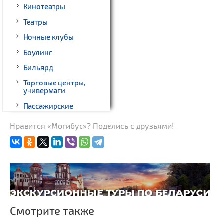
Кинотеатры
Театры
Ночные клубы
Боулинг
Бильярд
Торговые центры,
универмаги
Пассажирские
перевозки
Нравится «Могибус»? Поделись с друзьями!
Гражданская
архитектура
Замки и дворцы
Церкви
Музеи
Производства
Смотрите также
Военная история