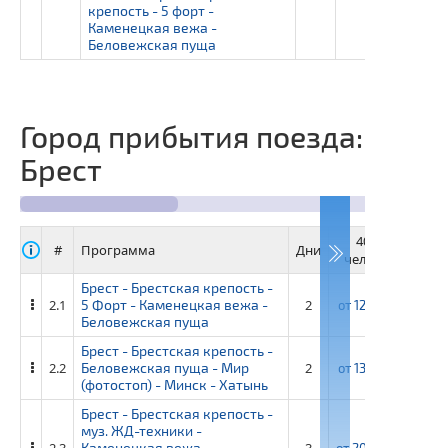
крепость - 5 форт -
Каменецкая вежа -
Беловежская пуща
Город прибытия поезда:
Брест
40+4
3
#
Программа
Дни
человек
че
Брест - Брестская крепость -
2.1
5 Форт - Каменецкая вежа -
2
от
12 300 ₽
от
1
Беловежская пуща
Брест - Брестская крепость -
2.2
Беловежская пуща - Мир
2
от
13 450 ₽
от
1
(фотостоп) - Минск - Хатынь
Брест - Брестская крепость -
муз. ЖД-техники -
2.3
Каменецкая вежа -
3
от
20 850 ₽
от
22