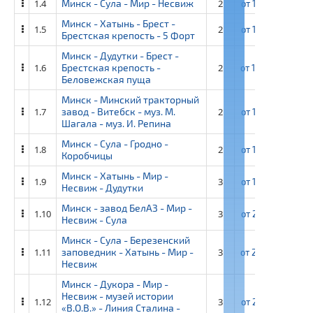
1.4
Минск - Сула - Мир - Несвиж
2
от
13 850 ₽
от
Минск - Хатынь - Брест -
1.5
2
от
12 600 ₽
от
Брестская крепость - 5 Форт
Минск - Дудутки - Брест -
1.6
Брестская крепость -
2
от
14 600 ₽
от
Беловежская пуща
Минск - Минский тракторный
1.7
завод - Витебск - муз. М.
2
от
13 350 ₽
от
Шагала - муз. И. Репина
Минск - Сула - Гродно -
1.8
2
от
13 700 ₽
от
Коробчицы
Минск - Хатынь - Мир -
1.9
3
от
19 750 ₽
от
Несвиж - Дудутки
Минск - завод БелАЗ - Мир -
1.10
3
от
21 900 ₽
от
Несвиж - Сула
Минск - Сула - Березенский
1.11
заповедник - Хатынь - Мир -
3
от
22 300 ₽
от
Несвиж
Минск - Дукора - Мир -
Несвиж - музей истории
1.12
3
от
21 250 ₽
от
«В.О.В.» - Линия Сталина -