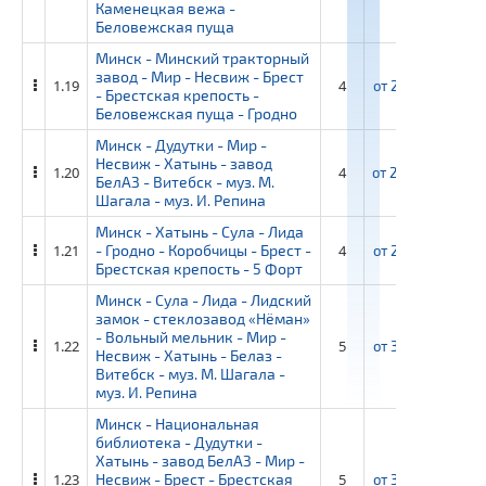
Каменецкая вежа -
Беловежская пуща
Минск - Минский тракторный
завод - Мир - Несвиж - Брест
1.19
4
от
28 350 ₽
от
- Брестская крепость -
Беловежская пуща - Гродно
Минск - Дудутки - Мир -
Несвиж - Хатынь - завод
1.20
4
от
29 800 ₽
от
БелАЗ - Витебск - муз. М.
Шагала - муз. И. Репина
Минск - Хатынь - Сула - Лида
1.21
- Гродно - Коробчицы - Брест -
4
от
29 050 ₽
от
Брестская крепость - 5 Форт
Минск - Сула - Лида - Лидский
замок - стеклозавод «Нёман»
- Вольный мельник - Мир -
1.22
5
от
37 950 ₽
от
Несвиж - Хатынь - Белаз -
Витебск - муз. М. Шагала -
муз. И. Репина
Минск - Национальная
библиотека - Дудутки -
Хатынь - завод БелАЗ - Мир -
1.23
Несвиж - Брест - Брестская
5
от
36 500 ₽
от