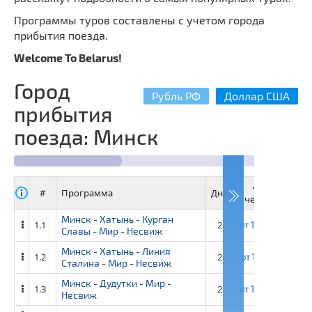
Программы туров составлены с учетом города
прибытия поезда.
Welcome To Belarus!
Город
Рубль РФ
Доллар США
прибытия
поезда: Минск
40+4
#
Программа
Дни
человек
ч
Минск - Хатынь - Курган
1.1
2
от
12 400 ₽
от
Славы - Мир - Несвиж
Минск - Хатынь - Линия
1.2
2
от
13 150 ₽
от
Сталина - Мир - Несвиж
Минск - Дудутки - Мир -
1.3
2
от
13 400 ₽
от
Несвиж