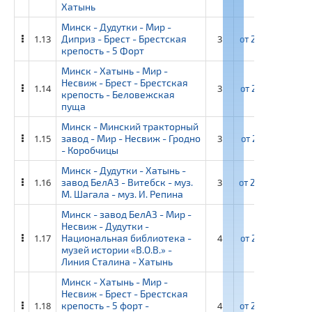
Хатынь
Минск - Дудутки - Мир -
1.13
Диприз - Брест - Брестская
3
от
22 850 ₽
от
крепость - 5 Форт
Минск - Хатынь - Мир -
Несвиж - Брест - Брестская
1.14
3
от
22 100 ₽
от
крепость - Беловежская
пуща
Минск - Минский тракторный
1.15
завод - Мир - Несвиж - Гродно
3
от
21 100 ₽
от
- Коробчицы
Минск - Дудутки - Хатынь -
1.16
завод БелАЗ - Витебск - муз.
3
от
20 450 ₽
от
М. Шагала - муз. И. Репина
Минск - завод БелАЗ - Мир -
Несвиж - Дудутки -
1.17
Национальная библиотека -
4
от
27 100 ₽
от
музей истории «В.О.В.» -
Линия Сталина - Хатынь
Минск - Хатынь - Мир -
Несвиж - Брест - Брестская
1.18
крепость - 5 форт -
4
от
27 950 ₽
от