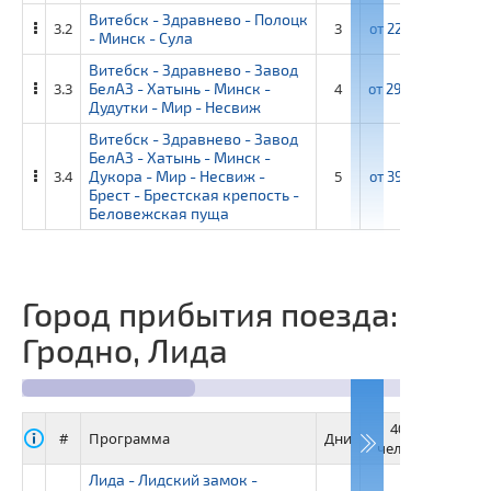
Витебск - Здравнево - Полоцк
3.2
3
от
22 750 ₽
от
24
- Минск - Сула
Витебск - Здравнево - Завод
3.3
БелАЗ - Хатынь - Минск -
4
от
29 600 ₽
от
32
Дудутки - Мир - Несвиж
Витебск - Здравнево - Завод
БелАЗ - Хатынь - Минск -
3.4
Дукора - Мир - Несвиж -
5
от
39 650 ₽
от
43
Брест - Брестская крепость -
Беловежская пуща
Город прибытия поезда:
Гродно, Лида
40+4
3
#
Программа
Дни
человек
че
Лида - Лидский замок -