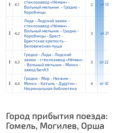
стеклозавод «Нёман» -
4.1
2
от
13 750 ₽
от
1
Вольный мельник - Гродно -
Коробчицы
Лида - Лидский замок -
стеклозавод «Нёман» -
Вольный мельник - Гродно -
4.2
3
от
21 050 ₽
от
22
Коробчицы - Брест -
Брестская крепость -
Беловежская пуща
Гродно - Лида - Лидский
замок - стеклозавод «Нёман»
4.3
3
от
22 400 ₽
от
24
- Вольный мельник - Минск -
завод БелАЗ
Гродно - Мир - Несвиж -
4.4
Минск - Хатынь - Дудутки -
4
от
30 500 ₽
от
33
Национальная библиотека
Город прибытия поезда:
Гомель, Могилев, Орша