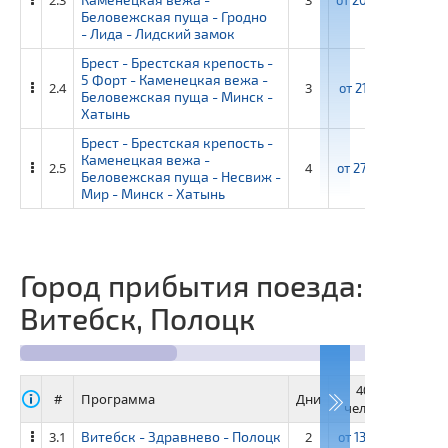
Беловежская пуща - Гродно
- Лида - Лидский замок
Брест - Брестская крепость -
5 Форт - Каменецкая вежа -
2.4
3
от
21 100 ₽
от
2
Беловежская пуща - Минск -
Хатынь
Брест - Брестская крепость -
Каменецкая вежа -
2.5
4
от
27 950 ₽
от
3
Беловежская пуща - Несвиж -
Мир - Минск - Хатынь
Город прибытия поезда:
Витебск, Полоцк
40+4
3
#
Программа
Дни
человек
че
3.1
Витебск - Здравнево - Полоцк
2
от
13 350 ₽
от
14