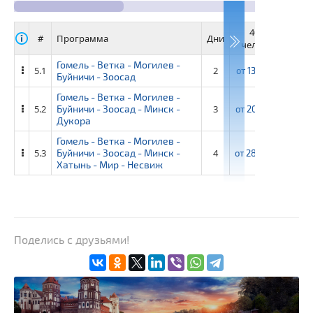
40+4
3
#
Программа
Дни
человек
че
Гомель - Ветка - Могилев -
5.1
2
от
13 400 ₽
от
1
Буйничи - Зоосад
Гомель - Ветка - Могилев -
5.2
Буйничи - Зоосад - Минск -
3
от
20 900 ₽
от
2
Дукора
Гомель - Ветка - Могилев -
5.3
Буйничи - Зоосад - Минск -
4
от
28 000 ₽
от
3
Хатынь - Мир - Несвиж
Поделись с друзьями!