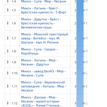
1.4
Минск - Сула - Мир - Несвиж
2
от
13 850 ₽
от
Минск - Хатынь - Брест -
1.5
2
от
12 600 ₽
от
Брестская крепость - 5 Форт
Минск - Дудутки - Брест -
1.6
Брестская крепость -
2
от
14 600 ₽
от
Беловежская пуща
Минск - Минский тракторный
1.7
завод - Витебск - муз. М.
2
от
13 350 ₽
от
Шагала - муз. И. Репина
Минск - Сула - Гродно -
1.8
2
от
13 700 ₽
от
Коробчицы
Минск - Хатынь - Мир -
1.9
3
от
19 750 ₽
от
Несвиж - Дудутки
Минск - завод БелАЗ - Мир -
1.10
3
от
21 900 ₽
от
Несвиж - Сула
Минск - Сула - Березенский
1.11
заповедник - Хатынь - Мир -
3
от
22 300 ₽
от
Несвиж
Минск - Дукора - Мир -
Несвиж - музей истории
1.12
3
от
21 250 ₽
от
«В.О.В.» - Линия Сталина -