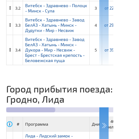
Витебск - Здравнево - Полоцк
3.2
3
от
22 750 ₽
от
24
- Минск - Сула
Витебск - Здравнево - Завод
3.3
БелАЗ - Хатынь - Минск -
4
от
29 600 ₽
от
32
Дудутки - Мир - Несвиж
Витебск - Здравнево - Завод
БелАЗ - Хатынь - Минск -
3.4
Дукора - Мир - Несвиж -
5
от
39 650 ₽
от
43
Брест - Брестская крепость -
Беловежская пуща
Город прибытия поезда:
Гродно, Лида
40+4
3
#
Программа
Дни
человек
че
Лида - Лидский замок -