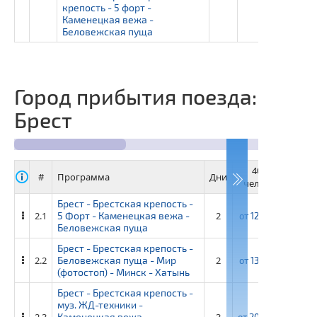
крепость - 5 форт -
Каменецкая вежа -
Беловежская пуща
Город прибытия поезда:
Брест
40+4
3
#
Программа
Дни
человек
че
Брест - Брестская крепость -
2.1
5 Форт - Каменецкая вежа -
2
от
12 300 ₽
от
1
Беловежская пуща
Брест - Брестская крепость -
2.2
Беловежская пуща - Мир
2
от
13 450 ₽
от
1
(фотостоп) - Минск - Хатынь
Брест - Брестская крепость -
муз. ЖД-техники -
2.3
Каменецкая вежа -
3
от
20 850 ₽
от
22