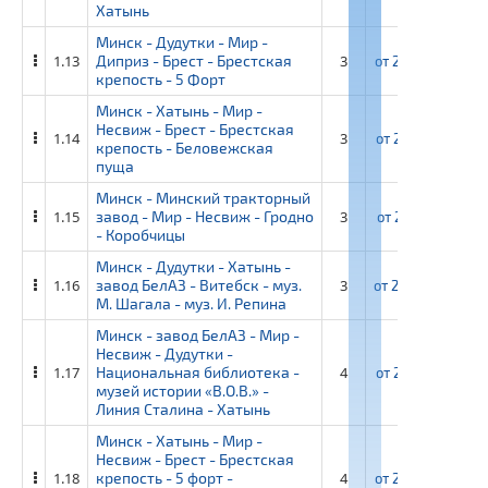
Хатынь
Минск - Дудутки - Мир -
1.13
Диприз - Брест - Брестская
3
от
22 850 ₽
от
крепость - 5 Форт
Минск - Хатынь - Мир -
Несвиж - Брест - Брестская
1.14
3
от
22 100 ₽
от
крепость - Беловежская
пуща
Минск - Минский тракторный
1.15
завод - Мир - Несвиж - Гродно
3
от
21 100 ₽
от
- Коробчицы
Минск - Дудутки - Хатынь -
1.16
завод БелАЗ - Витебск - муз.
3
от
20 450 ₽
от
М. Шагала - муз. И. Репина
Минск - завод БелАЗ - Мир -
Несвиж - Дудутки -
1.17
Национальная библиотека -
4
от
27 100 ₽
от
музей истории «В.О.В.» -
Линия Сталина - Хатынь
Минск - Хатынь - Мир -
Несвиж - Брест - Брестская
1.18
крепость - 5 форт -
4
от
27 950 ₽
от