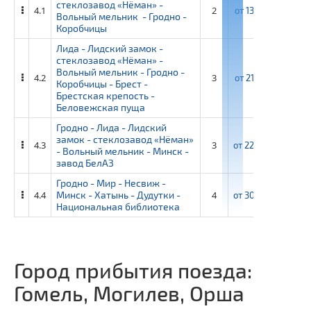
стеклозавод «Нёман» -
4.1
2
от
13 750 ₽
от
1
Вольный мельник - Гродно -
Коробчицы
Лида - Лидский замок -
стеклозавод «Нёман» -
Вольный мельник - Гродно -
4.2
3
от
21 050 ₽
от
22
Коробчицы - Брест -
Брестская крепость -
Беловежская пуща
Гродно - Лида - Лидский
замок - стеклозавод «Нёман»
4.3
3
от
22 400 ₽
от
24
- Вольный мельник - Минск -
завод БелАЗ
Гродно - Мир - Несвиж -
4.4
Минск - Хатынь - Дудутки -
4
от
30 500 ₽
от
33
Национальная библиотека
Город прибытия поезда:
Гомель, Могилев, Орша