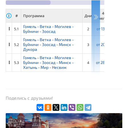
40+4
3
#
Программа
Дни
человек
че
Гомель - Ветка - Могилев -
5.1
2
от
13 400 ₽
от
1
Буйничи - Зоосад
Гомель - Ветка - Могилев -
5.2
Буйничи - Зоосад - Минск -
3
от
20 900 ₽
от
2
Дукора
Гомель - Ветка - Могилев -
5.3
Буйничи - Зоосад - Минск -
4
от
28 000 ₽
от
3
Хатынь - Мир - Несвиж
Поделись с друзьями!