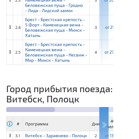
Беловежская пуща - Гродно
- Лида - Лидский замок
Брест - Брестская крепость -
5 Форт - Каменецкая вежа -
2.4
3
от
21 100 ₽
от
2
Беловежская пуща - Минск -
Хатынь
Брест - Брестская крепость -
Каменецкая вежа -
2.5
4
от
27 950 ₽
от
3
Беловежская пуща - Несвиж -
Мир - Минск - Хатынь
Город прибытия поезда:
Витебск, Полоцк
40+4
3
#
Программа
Дни
человек
че
3.1
Витебск - Здравнево - Полоцк
2
от
13 350 ₽
от
14