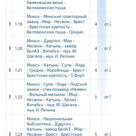
Каменецкая вежа -
Беловежская пуща
Минск - Минский тракторный
завод - Мир - Несвиж - Брест
1.19
4
от
28 350 ₽
от
- Брестская крепость -
Беловежская пуща - Гродно
Минск - Дудутки - Мир -
Несвиж - Хатынь - завод
1.20
4
от
29 800 ₽
от
БелАЗ - Витебск - муз. М.
Шагала - муз. И. Репина
Минск - Хатынь - Сула - Лида
1.21
- Гродно - Коробчицы - Брест -
4
от
29 050 ₽
от
Брестская крепость - 5 Форт
Минск - Сула - Лида - Лидский
замок - стеклозавод «Нёман»
- Вольный мельник - Мир -
1.22
5
от
37 950 ₽
от
Несвиж - Хатынь - Белаз -
Витебск - муз. М. Шагала -
муз. И. Репина
Минск - Национальная
библиотека - Дудутки -
Хатынь - завод БелАЗ - Мир -
1.23
Несвиж - Брест - Брестская
5
от
36 500 ₽
от