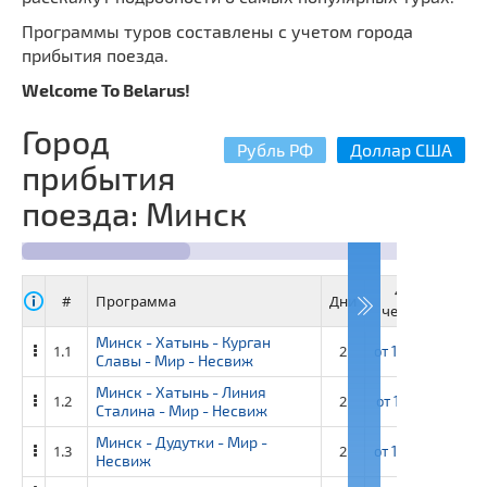
Программы туров составлены с учетом города
прибытия поезда.
Welcome To Belarus!
Город
Рубль РФ
Доллар США
прибытия
поезда: Минск
40+4
#
Программа
Дни
человек
ч
Минск - Хатынь - Курган
1.1
2
от
12 400 ₽
от
Славы - Мир - Несвиж
Минск - Хатынь - Линия
1.2
2
от
13 150 ₽
от
Сталина - Мир - Несвиж
Минск - Дудутки - Мир -
1.3
2
от
13 400 ₽
от
Несвиж