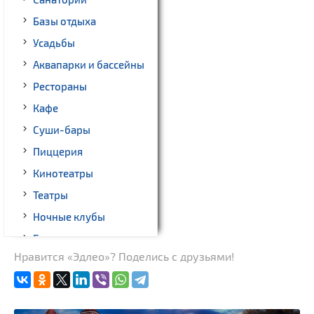
Базы отдыха
Усадьбы
Аквапарки и бассейны
Рестораны
Кафе
Суши-бары
Пиццерия
Кинотеатры
Театры
Ночные клубы
Бильярд
Нравится «Эдлео»? Поделись с друзьями!
Казино
Торговые центры,
универмаги