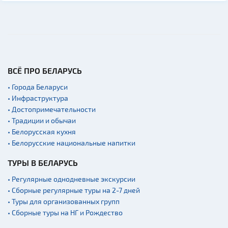
людям
Кладбище
Костелы
Национальные парки и
заказники
ВСЁ ПРО БЕЛАРУСЬ
Концертные залы
• Города Беларуси
Начало и окончание
экскурсий: г. Минск
• Инфраструктура
• Достопримечательности
Спортивные
• Традиции и обычаи
сооружения
• Белорусская кухня
Аэропорты
• Белорусские национальные напитки
Железнодорожные
вокзалы
ТУРЫ В БЕЛАРУСЬ
Речной транспорт и
• Регулярные однодневные экскурсии
причалы
• Сборные регулярные туры на 2-7 дней
• Туры для организованных групп
• Сборные туры на НГ и Рождество