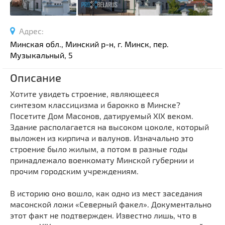
Спортивные сооружения
Производства
Адрес:
Ратуши
Минская обл., Минский р-н, г. Минск, пер.
Родовые усадьбы
Музыкальный, 5
Садово-парковая архитектура
Описание
Национальные парки и заказники
Хотите увидеть
строение, являющееся
Озера и водоемы
синтезом
классицизма и барокко в Минске?
Памятники
П
осетите
Дом Масонов, датируемый XIX веком.
Памятники археологии
Здание располагается на высоком цоколе, который
выложен из кирпича и валунов. Изначально это
Памятники геодезии
Выберите область
строение было жилым, а потом в разные годы
Памятники природы
принадлежало военкомату Минской губернии и
Выберите район
прочим городским учреждениям.
Памятники известным людям
Выберите населенный пункт
Церкви
В историю оно вошло, как одно из мест заседания
Монастыри
масонской ложи «Северный факел». Документально
этот факт не подтвержден. Известно лишь, что в
Костелы