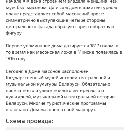
начале XIX века строением владела женщина, чей
Мечети
Выберите направление
муж был масоном. Да и сам дом в архитектурном
Синагоги
плане представляет собой масонский крест:
симметрично выступающие четыре стороны
Часовни
центрального фасада образуют крестообразную
Кирхи
фигуру.
Кладбище
Первое упоминание дома датируется 1817 годом, в
Культурные центры
то время как масонская ложа в Минске появилась в
Театры
1816 году.
Галереи
Сегодня в Доме масонов расположен
Концертные залы
Государственный музей истории театральной и
музыкальной культуры Беларуси. Обязательно
посетите его и узнаете много интересного о
культурной, музыкальной и театральной истории
Беларуси.
Многие туристические программы
включают Дом масонов в свой маршрут.
Схема проезда: