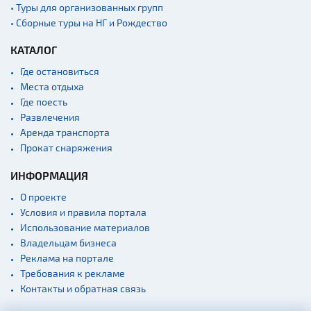
• Туры для организованных групп
Памятники известным
• Сборные туры на НГ и Рождество
людям
Кладбище
КАТАЛОГ
Монастыри
Где остановиться
Места отдыха
Костелы
Где поесть
Культурные центры
Развлечения
Театры
Аренда транспорта
Прокат снаряжения
Концертные залы
ИНФОРМАЦИЯ
Начало и окончание
экскурсий: г. Минск
О проекте
Спортивные
Условия и правила портала
сооружения
Использование материалов
Веломаршруты
Владельцам бизнеса
Реклама на портале
Аэропорты
Требования к рекламе
Железнодорожные
Контакты и обратная связь
вокзалы