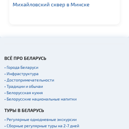
Михайловский сквер в Минске
Церкви
Музеи
Галереи
Памятники природы
Производства
Военная история
ВСЁ ПРО БЕЛАРУСЬ
Мастер-классы
• Города Беларуси
Квесты
• Инфраструктура
Новости
• Достопримечательности
Спортинг-клубы и тиры
• Традиции и обычаи
• Белорусская кухня
Ратуши
• Белорусские национальные напитки
Родовые усадьбы
ТУРЫ В БЕЛАРУСЬ
Садово-парковая
архитектура
• Регулярные однодневные экскурсии
Памятники
• Сборные регулярные туры на 2-7 дней