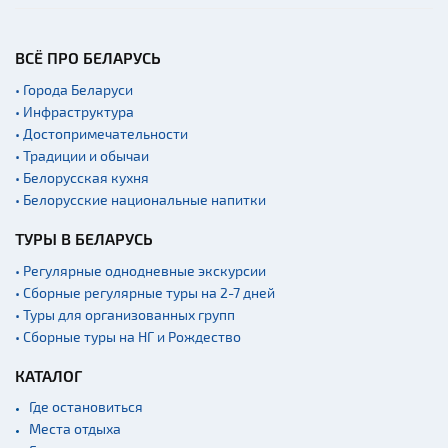
Мастер-классы
Квесты
ВСЁ ПРО БЕЛАРУСЬ
Новости
• Города Беларуси
Спортинг-клубы и тиры
• Инфраструктура
• Достопримечательности
Ратуши
• Традиции и обычаи
Родовые усадьбы
• Белорусская кухня
• Белорусские национальные напитки
Садово-парковая
архитектура
ТУРЫ В БЕЛАРУСЬ
Памятники
• Регулярные однодневные экскурсии
Памятники известным
• Сборные регулярные туры на 2-7 дней
людям
• Туры для организованных групп
Кладбище
• Сборные туры на НГ и Рождество
Монастыри
КАТАЛОГ
Костелы
Где остановиться
Культурные центры
Места отдыха