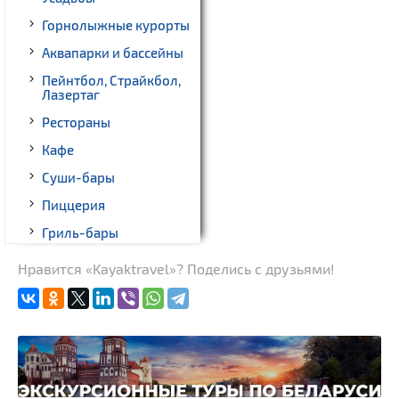
Горнолыжные курорты
Аквапарки и бассейны
Пейнтбол, Страйкбол,
Лазертаг
Рестораны
Кафе
Суши-бары
Пиццерия
Гриль-бары
Кинотеатры
Нравится «Kayaktravel»? Поделись с друзьями!
Театры
Ночные клубы
Боулинг
Бильярд
Казино