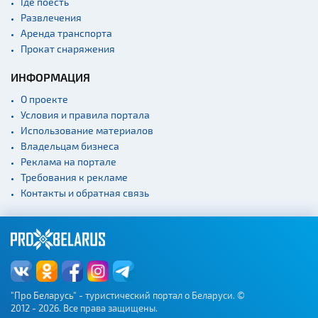
Где поесть
Театры
Развлечения
Концертные залы
Аренда транспорта
Начало и окончание
Прокат снаряжения
экскурсий: г. Минск
ИНФОРМАЦИЯ
Спортивные
сооружения
О проекте
Веломаршруты
Условия и правила портала
Использование материалов
Аэропорты
Владельцам бизнеса
Железнодорожные
Реклама на портале
вокзалы
Требования к рекламе
Контакты и обратная связь
"Про Беларусь" - туристический портал о Беларуси. ©
2012 - 2026. Все права защищены.