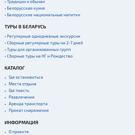
• Традиции и обычаи
Квесты
• Белорусская кухня
Новости
• Белорусские национальные напитки
Спортинг-клубы и тиры
ТУРЫ В БЕЛАРУСЬ
Ратуши
• Регулярные однодневные экскурсии
Родовые усадьбы
• Сборные регулярные туры на 2-7 дней
• Туры для организованных групп
Садово-парковая
архитектура
• Сборные туры на НГ и Рождество
Памятники
КАТАЛОГ
Памятники известным
Где остановиться
людям
Места отдыха
Кладбище
Где поесть
Монастыри
Развлечения
Аренда транспорта
Костелы
Прокат снаряжения
Культурные центры
ИНФОРМАЦИЯ
Театры
О проекте
Концертные залы