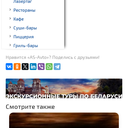
Лазертаг
Рестораны
Кафе
Суши-бары
Пиццерия
Гриль-бары
Кинотеатры
Нравится «AS-Avto»? Поделись с друзьями!
Театры
Ночные клубы
Боулинг
Бильярд
Казино
Смотрите также
Торговые центры,
универмаги
Фирменные магазины,
бутики