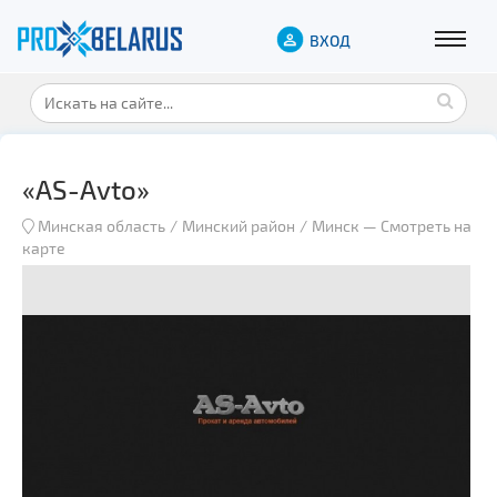
ВХОД
«AS-Avto»
Минская область
Минский район
Минск
—
Смотреть на
карте