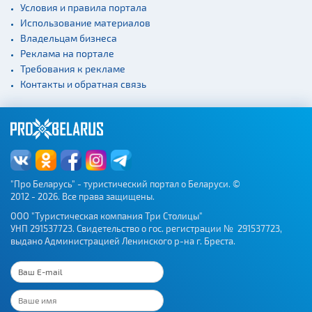
Условия и правила портала
Начало и окончание
Использование материалов
экскурсий: г. Минск
Владельцам бизнеса
Спортивные
Реклама на портале
сооружения
Требования к рекламе
Контакты и обратная связь
Веломаршруты
Аэропорты
Железнодорожные
вокзалы
"Про Беларусь" - туристический портал о Беларуси. ©
2012 - 2026. Все права защищены.
ООО "Туристическая компания Три Столицы"
УНП 291537723. Свидетельство о гос. регистрации № 291537723,
выдано Администрацией Ленинского р-на г. Бреста.