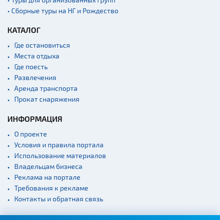
Садово-парковая
архитектура
• Сборные туры на НГ и Рождество
Памятники
КАТАЛОГ
Памятники известным
Где остановиться
людям
Места отдыха
Кладбище
Где поесть
Монастыри
Развлечения
Аренда транспорта
Костелы
Прокат снаряжения
Культурные центры
ИНФОРМАЦИЯ
Театры
О проекте
Концертные залы
Условия и правила портала
Начало и окончание
Использование материалов
экскурсий: г. Минск
Владельцам бизнеса
Спортивные
Реклама на портале
сооружения
Требования к рекламе
Контакты и обратная связь
Веломаршруты
Аэропорты