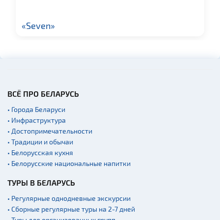
Гражданская
архитектура
«Seven»
Церкви
Музеи
Галереи
Памятники природы
ВСЁ ПРО БЕЛАРУСЬ
Производства
• Города Беларуси
Военная история
• Инфраструктура
Мастер-классы
• Достопримечательности
• Традиции и обычаи
Квесты
• Белорусская кухня
Новости
• Белорусские национальные напитки
Спортинг-клубы и тиры
ТУРЫ В БЕЛАРУСЬ
Ратуши
• Регулярные однодневные экскурсии
Родовые усадьбы
• Сборные регулярные туры на 2-7 дней
• Туры для организованных групп