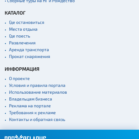
• Сборные туры на НГ и Рождество
Памятники
КАТАЛОГ
Памятники известным
Где остановиться
людям
Места отдыха
Кладбище
Где поесть
Монастыри
Развлечения
Аренда транспорта
Костелы
Прокат снаряжения
Культурные центры
ИНФОРМАЦИЯ
Театры
О проекте
Концертные залы
Условия и правила портала
Начало и окончание
Использование материалов
экскурсий: г. Минск
Владельцам бизнеса
Спортивные
Реклама на портале
сооружения
Требования к рекламе
Контакты и обратная связь
Веломаршруты
Аэропорты
Железнодорожные