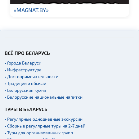
Гражданская
архитектура
«MAGNAT.BY»
Церкви
Музеи
Галереи
Памятники природы
ВСЁ ПРО БЕЛАРУСЬ
Производства
• Города Беларуси
Военная история
• Инфраструктура
Мастер-классы
• Достопримечательности
• Традиции и обычаи
Квесты
• Белорусская кухня
Новости
• Белорусские национальные напитки
Спортинг-клубы и тиры
ТУРЫ В БЕЛАРУСЬ
Ратуши
• Регулярные однодневные экскурсии
Родовые усадьбы
• Сборные регулярные туры на 2-7 дней
• Туры для организованных групп
Садово-парковая
архитектура