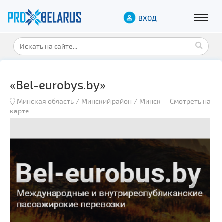
ВХОД
«Bel-eurobys.by»
Минская область
Минский район
Минск
—
Смотреть на
карте